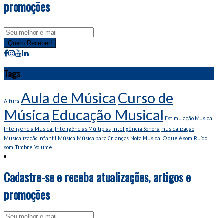
promoções
Email
address
Quero Receber!
Tags
Aula de Música
Curso de
Altura
Música
Educação Musical
Estimulação Musical
Inteligência Musical
Inteligências Múltiplas
Inteligência Sonora
musicalização
Musicalização Infantil
Música
Música para Crianças
Nota Musical
O que é som
Ruído
som
Timbre
Volume
Cadastre-se e receba atualizações, artigos e
promoções
Email