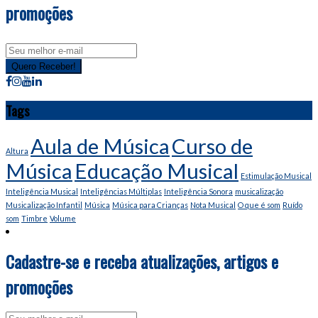
promoções
Email
address
Quero Receber!
Tags
Aula de Música
Curso de
Altura
Música
Educação Musical
Estimulação Musical
Inteligência Musical
Inteligências Múltiplas
Inteligência Sonora
musicalização
Musicalização Infantil
Música
Música para Crianças
Nota Musical
O que é som
Ruído
som
Timbre
Volume
Cadastre-se e receba atualizações, artigos e
promoções
Email