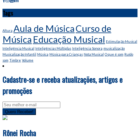
Tags
Aula de Música
Curso de
Altura
Música
Educação Musical
Estimulação Musical
Inteligência Musical
Inteligências Múltiplas
Inteligência Sonora
musicalização
Musicalização Infantil
Música
Música para Crianças
Nota Musical
O que é som
Ruído
som
Timbre
Volume
Cadastre-se e receba atualizações, artigos e
promoções
Email
address
Quero Receber!
Rônei Rocha