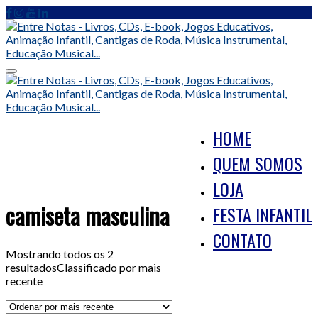
Skip
to
content
Toggle
navigation
HOME
QUEM SOMOS
LOJA
camiseta masculina
FESTA INFANTIL
CONTATO
Mostrando todos os 2
resultados
Classificado por mais
recente