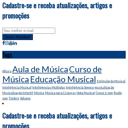
Cadastre-se e receba atualizações, artigos e
promoções
Email
address
Quero Receber!
Tags
Aula de Música
Curso de
Altura
Música
Educação Musical
Estimulação Musical
Inteligência Musical
Inteligências Múltiplas
Inteligência Sonora
musicalização
Musicalização Infantil
Música
Música para Crianças
Nota Musical
O que é som
Ruído
som
Timbre
Volume
Cadastre-se e receba atualizações, artigos e
promoções